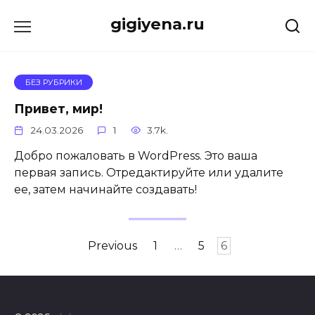
Skip
gigiyena.ru
to
content
БЕЗ РУБРИКИ
Привет, мир!
24.03.2026
1
3.7k.
Добро пожаловать в WordPress. Это ваша
первая запись. Отредактируйте или удалите
ее, затем начинайте создавать!
Posts
Previous
1
…
5
6
pagination